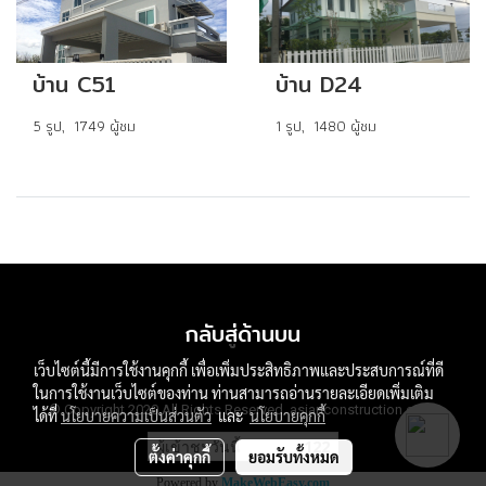
บ้าน C51
บ้าน D24
5 รูป, 1749 ผู้ชม
1 รูป, 1480 ผู้ชม
กลับสู่ด้านบน
เว็บไซต์นี้มีการใช้งานคุกกี้ เพื่อเพิ่มประสิทธิภาพและประสบการณ์ที่ดี
ในการใช้งานเว็บไซต์ของท่าน ท่านสามารถอ่านรายละเอียดเพิ่มเติม
© Copyright 2020 All Rights Reserved. asianconstruction.co.th
ได้ที่
นโยบายความเป็นส่วนตัว
และ
นโยบายคุกกี้
ผู้เข้าชมวันนี้
122
ตั้งค่าคุกกี้
ยอมรับทั้งหมด
Powered by
MakeWebEasy.com