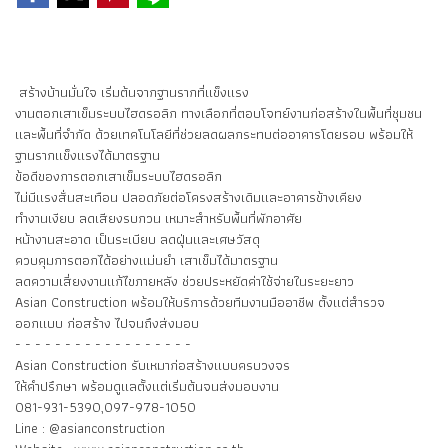
สร้างบ้านมั่นใจ เริ่มต้นจากฐานรากที่แข็งแรง
งานตอกเสาเข็มระบบไฮดรอลิก ทางเลือกที่ตอบโจทย์งานก่อสร้างในพื้นที่ชุมชน
และพื้นที่จำกัด ด้วยเทคโนโลยีที่ช่วยลดผลกระทบต่ออาคารโดยรอบ พร้อมให้
ฐานรากแข็งแรงได้มาตรฐาน
ข้อดีของการตอกเสาเข็มระบบไฮดรอลิก
ไม่มีแรงสั่นสะเทือน ปลอดภัยต่อโครงสร้างเดิมและอาคารข้างเคียง
ทำงานเงียบ ลดเสียงรบกวน เหมาะสำหรับพื้นที่พักอาศัย
หน้างานสะอาด เป็นระเบียบ ลดฝุ่นและเศษวัสดุ
ควบคุมการตอกได้อย่างแม่นยำ เสาเข็มได้มาตรฐาน
ลดความเสี่ยงงานแก้ไขภายหลัง ช่วยประหยัดค่าใช้จ่ายในระยะยาว
Asian Construction พร้อมให้บริการด้วยทีมงานมืออาชีพ ตั้งแต่สำรวจ
ออกแบบ ก่อสร้าง ไปจนถึงส่งมอบ
- - - - - - - - - - - - - - - - - -
Asian Construction รับเหมาก่อสร้างแบบครบวงจร
ให้คำปรึกษา พร้อมดูแลตั้งแต่เริ่มต้นจนส่งมอบงาน
081-931-5390,​097-978-1050
Line : @asianconstruction